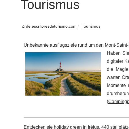
Tourismus
de.escritoresdeturismo.com
Tourismus
Unbekannte ausflugsziele rund um den Mont-Saint
Haben Sie 
digitaler 
die Magie
warten Ort
Momente ni
drumherum
(
Campingpl
Entdecken sie holiday green in fréjus, 440 stellplä